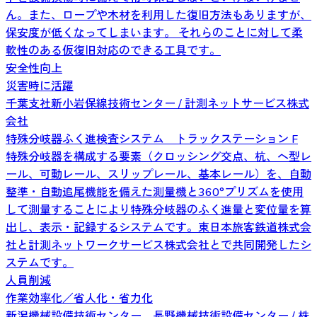
ん。また、ロープや木材を利用した復旧方法もありますが、
保安度が低くなってしまいます。 それらのことに対して柔
軟性のある仮復旧対応のできる工具です。
安全性向上
災害時に活躍
千葉支社新小岩保線技術センター / 計測ネットサービス株式
会社
特殊分岐器ふく進検査システム トラックステーション F
特殊分岐器を構成する要素（クロッシング交点、杭、へ型レ
ール、可動レール、スリップレール、基本レール）を、自動
整準・自動追尾機能を備えた測量機と360°プリズムを使用
して測量することにより特殊分岐器のふく進量と変位量を算
出し、表示・記録するシステムです。東日本旅客鉄道株式会
社と計測ネットワークサービス株式会社とで共同開発したシ
ステムです。
人員削減
作業効率化／省人化・省力化
新潟機械設備技術センター、長野機械技術設備センター / 株