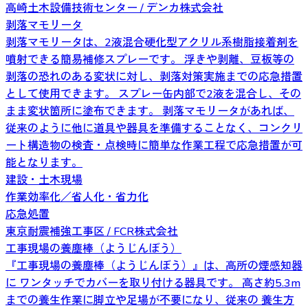
高崎土木設備技術センター / デンカ株式会社
剥落マモリータ
剥落マモリータは、2液混合硬化型アクリル系樹脂接着剤を
噴射できる簡易補修スプレーです。 浮きや剥離、豆板等の
剥落の恐れのある変状に対し、剥落対策実施までの応急措置
として使用できます。 スプレー缶内部で2液を混合し、その
まま変状箇所に塗布できます。 剥落マモリータがあれば、
従来のように他に道具や器具を準備することなく、コンクリ
ート構造物の検査・点検時に簡単な作業工程で応急措置が可
能となります。
建設・土木現場
作業効率化／省人化・省力化
応急処置
東京耐震補強工事区 / FCR株式会社
工事現場の養塵棒（ようじんぼう）
『工事現場の養塵棒（ようじんぼう）』は、高所の煙感知器
に ワンタッチでカバーを取り付ける器具です。 高さ約5.3m
までの養生作業に脚立や足場が不要になり、従来の 養生方