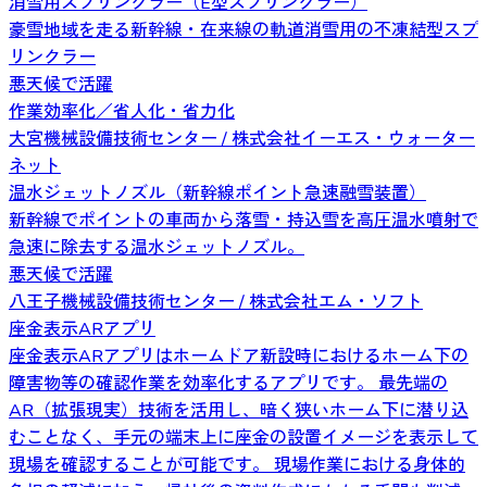
消雪用スプリンクラー（E型スプリンクラー）
豪雪地域を走る新幹線・在来線の軌道消雪用の不凍結型スプ
リンクラー
悪天候で活躍
作業効率化／省人化・省力化
大宮機械設備技術センター / 株式会社イーエス・ウォーター
ネット
温水ジェットノズル（新幹線ポイント急速融雪装置）
新幹線でポイントの車両から落雪・持込雪を高圧温水噴射で
急速に除去する温水ジェットノズル。
悪天候で活躍
八王子機械設備技術センター / 株式会社エム・ソフト
座金表示ARアプリ
座金表示ARアプリはホームドア新設時におけるホーム下の
障害物等の確認作業を効率化するアプリです。 最先端の
AR（拡張現実）技術を活用し、暗く狭いホーム下に潜り込
むことなく、手元の端末上に座金の設置イメージを表示して
現場を確認することが可能です。 現場作業における身体的