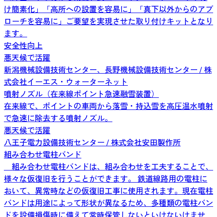
け簡素化」「高所への設置を容易に」「真下以外からのアプ
ローチを容易に」ご要望を実現させた取り付けキットとなり
ます。
安全性向上
悪天候で活躍
新潟機械設備技術センター、長野機械設備技術センター / 株
式会社イーエス・ウォーターネット
噴射ノズル（在来線ポイント急速融雪装置）
在来線で、ポイントの車両から落雪・持込雪を高圧温水噴射
で急速に除去する噴射ノズル。
悪天候で活躍
八王子電力設備技術センター / 株式会社安田製作所
組み合わせ電柱バンド
組み合わせ電柱バンドは、組み合わせを工夫することで、
様々な仮復旧を行うことができます。 鉄道線路用の電柱に
おいて、異常時などの仮復旧工事に使用されます。現在電柱
バンドは用途によって形状が異なるため、多種類の電柱バン
ドを設備損傷時に備えて常時保管しないといけないけませ