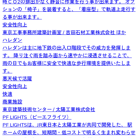
時ＣＯ2の排出がなく静音に作業を行う事が出来ます。 オプ
ションの「椅子」を装着すると、「着座型」で軌道上走行す
る事が出来ます。
安全性向上
東京工事事務所建築計画室 / 吉田石材工業株式会社 ほか
ハレダン
ハレダンは主に地下鉄の出入口階段でその威力を発揮しま
す。 降り注ぐ雨を踏み面から速やかに浸透させることで、
雨の日でもお客様に安全で快適な歩行環境を提供いたしま
す。
悪天候で活躍
安全性向上
快適
商業施設
東京建築技術センター / 太陽工業株式会社
PF LIGHTS（ピーエフライツ）
PF LIGHTSは、JR東日本と太陽工業が共同で開発した、 駅
ホームの屋根を、短期間・低コストで明るく生まれ変わらせ