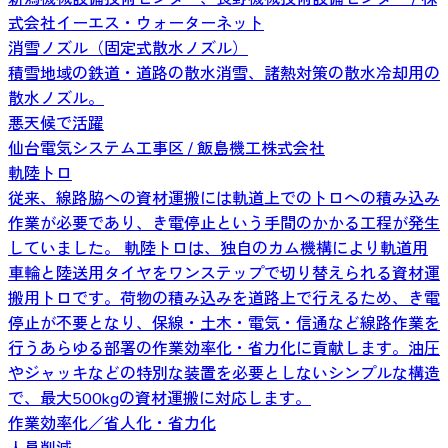
式会社イーエス・ウォーターネット
消雪ノズル（固定式散水ノズル）
積雪地域の鉄道・道路の散水消雪、諸熱対策の散水冷却用の
散水ノズル。
悪天候で活躍
仙台電気システム工事区 / 飯島機工株式会社
軌陸トロ
従来、線路脇への資材運搬には軌道上でのトロへの積み込み
作業が必要であり、き電停止という手間のかかる工程が発生
していました。 軌陸トロは、独自のカム機構により軌道用
車輪と陸送用タイヤをワンステップで切り替えられる資材運
搬用トロです。荷物の積み込みを道路上で行えるため、き電
停止が不要となり、保線・土木・電気・信通など線路作業を
行うあらゆる部署の作業効率化・省力化に貢献します。油圧
やジャッキなどの特別な装置を必要としないシンプルな構造
で、最大500kgの資材運搬に対応します。
作業効率化／省人化・省力化