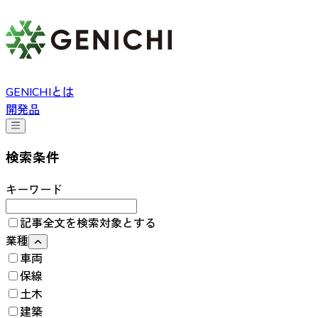
GENICHIとは
開発品
検索条件
キーワード
記事全文を検索対象とする
業種
車両
保線
土木
建築