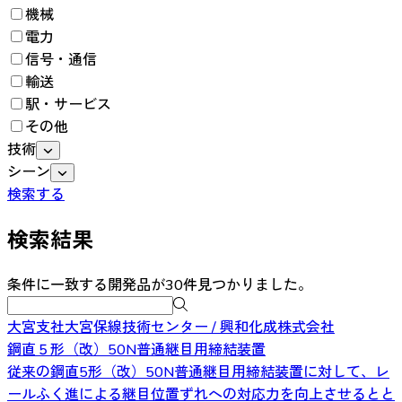
機械
電力
信号・通信
輸送
駅・サービス
その他
技術
シーン
検索する
検索結果
条件に一致する開発品が30件見つかりました。
大宮支社大宮保線技術センター / 興和化成株式会社
鋼直５形（改）50N普通継目用締結装置
従来の鋼直5形（改）50N普通継目用締結装置に対して、レ
ールふく進による継目位置ずれへの対応力を向上させるとと