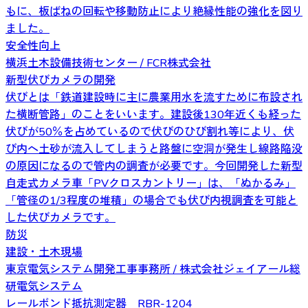
もに、板ばねの回転や移動防止により絶縁性能の強化を図り
ました。
安全性向上
横浜土木設備技術センター / FCR株式会社
新型伏びカメラの開発
伏びとは「鉄道建設時に主に農業用水を流すために布設され
た横断管路」のことをいいます。建設後130年近くも経った
伏びが50％を占めているので伏びのひび割れ等により、伏
び内へ土砂が流入してしまうと路盤に空洞が発生し線路陥没
の原因になるので管内の調査が必要です。今回開発した新型
自走式カメラ車「PVクロスカントリー」は、「ぬかるみ」
「管径の1/3程度の堆積」の場合でも伏び内視調査を可能と
した伏びカメラです。
防災
建設・土木現場
東京電気システム開発工事事務所 / 株式会社ジェイアール総
研電気システム
レールボンド抵抗測定器 RBR-1204