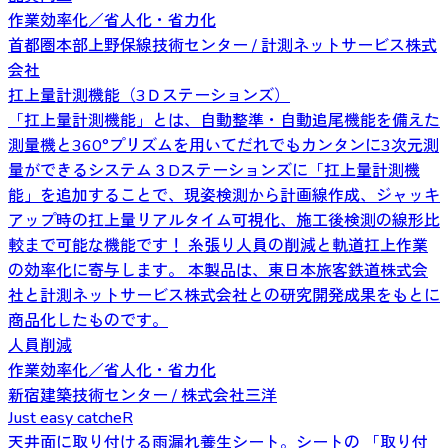
作業効率化／省人化・省力化
首都圏本部上野保線技術センター / 計測ネットサービス株式
会社
扛上量計測機能（3Ｄステーションズ）
「扛上量計測機能」とは、自動整準・自動追尾機能を備えた
測量機と360°プリズムを用いてだれでもカンタンに3次元測
量ができるシステム３Dステーションズに「扛上量計測機
能」を追加することで、現姿検測から計画線作成、ジャッキ
アップ時の扛上量リアルタイム可視化、施工後検測の線形比
較まで可能な機能です！ 糸張り人員の削減と軌道扛上作業
の効率化に寄与します。 本製品は、東日本旅客鉄道株式会
社と計測ネットサービス株式会社との研究開発成果をもとに
商品化したものです。
人員削減
作業効率化／省人化・省力化
新宿建築技術センター / 株式会社三洋
Just easy catcheR
天井面に取り付ける雨漏れ養生シート。シートの 「取り付