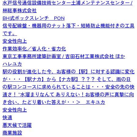
水戸信号通信設備技術センター土浦メンテナンスセンター /
林総事株式会社
BH式ボックスレンチ PON
信号配線盤・機器用のナット落下・短絡防止機能付きの工具
です。
安全性向上
作業効率化／省人化・省力化
東京工事事務所建築計画室 / 吉田石材工業株式会社 ほか
ハレユカ
駅の役割が進化した今、お客様の【駅】に対する認識に変化
が・・・【駅ナカ】から【ナカ駅】？？？ そして、雨の日
の駅コンコースに求められていることは・・・安全の先の快
適さ！ “水溜まりなんて ありえない！お客様の声に真摯に向
き合い、たどり着いた答えが・・＞ エキユカ
安全性向上
快適
悪天候で活躍
商業施設