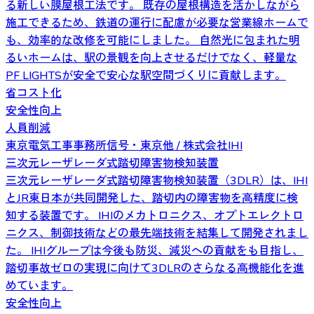
る新しい膜屋根工法です。 既存の屋根構造を活かしながら
施工できるため、鉄道の運行に配慮が必要な営業線ホームで
も、効率的な改修を可能にしました。 自然光に包まれた明
るいホームは、駅の景観を向上させるだけでなく、軽量な
PF LIGHTSが安全で安心な駅空間づくりに貢献します。
省コスト化
安全性向上
人員削減
東京電気工事事務所信号・東京他 / 株式会社IHI
三次元レーザレーダ式踏切障害物検知装置
三次元レーザレーダ式踏切障害物検知装置（3DLR）は、IHI
とJR東日本が共同開発した、踏切内の障害物を高精度に検
知する装置です。 IHIのメカトロニクス、オプトエレクトロ
ニクス、制御技術などの最先端技術を結集して開発されまし
た。 IHIグループは今後も防災、減災への貢献をも目指し、
踏切事故ゼロの実現に向けて3DLRのさらなる高機能化を進
めています。
安全性向上