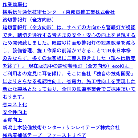
作業効率化
横浜信号通信技術センター / 東邦電機工業株式会社
踏切警報灯（全方向形）
踏切警報灯（全方向形）は、すべての方向から警報灯が視認
でき、踏切を通行する皆さまの安全・安心の向上を具現する
ため開発致しました。既設の片面形警報灯の設置数量を減ら
し、設備管理、施工作業の削減ができることでJR東日本様
のみならず、多くのお客様にご導入頂きました（現在は販売
を終了）。 現在販売中の踏切警報灯（全方向形）ecoKは、
ご利用者の意見に耳を傾け、そこに当社『独自の技術開発』
によりさらなる視認性向上、省電力、施工性向上を実現した
新たな製品となっており、全国の鉄道事業者でご採用頂いて
おります。
省コスト化
安全性向上
品質向上
新潟土木設備技術センター / リンレイテープ株式会社
強粘着補修テープ ファーストリペア