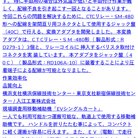
す。 特に半田用の場合は外気温が低いと半田付け作業が難
しく、配線不良を引き起こす一因となることがあります。
今回これらの問題を解決するために、CTCリレー・SM-480
形への配線を架間亘り用コネクタとして使用するジャック盤
（40C）で行える、変換アダプタを開発しました。 本変換
アダプタは、C T Cリレー・S M -480形（ 製品形式：R
D279-1 ）3個と、リレーコイルに 挿入するバリスタ取付け
コネクタを実 装しています。 本アダプタをジャック盤（ 4
0 C ）（ 製品形式：RD106A-10）に装着することにより圧
着端子による配線が可能となりました。
作業効率化
品質向上
横浜支社横浜保線技術センター・東京支社新宿保線技術セン
ター / 入江工業株式会社
現場調査用移動補助機「EVシングルカート」
一人でも利用可能かつ運搬可能な、軌道上で使用する移動補
助機です。 ハンドルを折りたたむ事によって、コンパクト
に軽く運搬が容易に行えます。 また、ＥＶ（電動）で走行