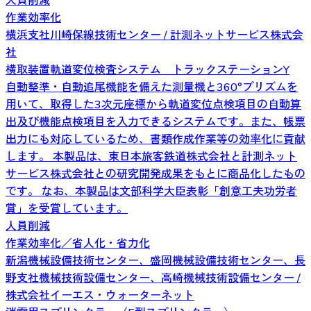
人員削減
作業効率化
横浜支社川崎保線技術センター / 計測ネットサービス株式会
社
横取装置軌道変位検査システム トラックステーションY
自動整準・自動追尾機能を備えた測量機と360°プリズムを
用いて、取得した3次元座標から軌道変位点検項目の自動算
出及び機能点検項目を入力できるシステムです。また、帳票
出力にも対応しているため、書類作成作業等の効率化に貢献
します。 本製品は、東日本旅客鉄道株式会社と計測ネット
サービス株式会社との研究開発成果をもとに商品化したもの
です。 なお、本製品は文部科学大臣表彰「創意工夫功労者
賞」を受賞しています。
人員削減
作業効率化／省人化・省力化
新潟機械設備技術センター、盛岡機械設備技術センター、長
野支社機械技術設備センター、高崎機械技術設備センター /
株式会社イーエス・ウォーターネット