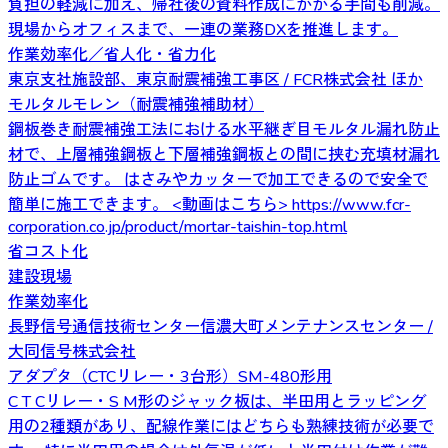
負担の軽減に加え、帰社後の資料作成にかかる手間も削減。
現場からオフィスまで、一連の業務DXを推進します。
作業効率化／省人化・省力化
東京支社施設部、東京耐震補強工事区 / FCR株式会社 ほか
モルタルモレン（耐震補強補助材）
鋼板巻き耐震補強工法における水平継ぎ目モルタル漏れ防止
材で、上層補強鋼板と下層補強鋼板との間に挟む充填材漏れ
防止ゴムです。 はさみやカッターで加工できるので安全で
簡単に施工できます。 <動画はこちら> https://www.fcr-
corporation.co.jp/product/mortar-taishin-top.html
省コスト化
建設現場
作業効率化
長野信号通信技術センター信濃大町メンテナンスセンター /
大同信号株式会社
アダプタ（CTCリレー・3台形）SM-480形用
C T Cリレー・S M形のジャック板は、半田用とラッピング
用の2種類があり、配線作業にはどちらも熟練技術が必要で