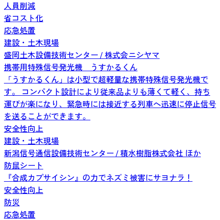
人員削減
省コスト化
応急処置
建設・土木現場
盛岡土木設備技術センター / 株式会ニシヤマ
携帯用特殊信号発光機 うすかるくん
「うすかるくん」は小型で超軽量な携帯特殊信号発光機で
す。 コンパクト設計により従来品よりも薄くて軽く、持ち
運びが楽になり、緊急時には接近する列車へ迅速に停止信号
を送ることができます。
安全性向上
建設・土木現場
新潟信号通信設備技術センター / 積水樹脂株式会社 ほか
防鼠シート
『合成カプサイシン』の力でネズミ被害にサヨナラ！
安全性向上
防災
応急処置