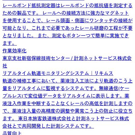
レールボンド抵抗測定器はレールボンドの抵抗値を測定する
ための製品です。 レールへの接続方法に強力なマグネット
を使用することで、レール頭面・側面にワンタッチの接続が
可能となり、これまで必要であったレール研磨の工程が不要
となりました。 また、測定もボタン一つで簡単に実施でき
ます。
作業効率化
東京支社新宿保線技術センター / 計測ネットサービス株式会
社
リアルタイム軌道モニタリングシステム｜リキムス
軌道の補修工事において、薬液注入工法により軌道のこう上
量をリアルタイムに監視するシステムです。無線通信(ケー
ブルレス)で変位値データをリアルタイムに表示します。薬
液注入作業を中断することなくレールの高低を計測しますの
で、薬液注入量の高精度の調整や異常こう上の防止に役立ち
ます。 東日本旅客鉄道株式会社と計測ネットサービス株式
会社とで共同開発した計測システムです。
品質向上